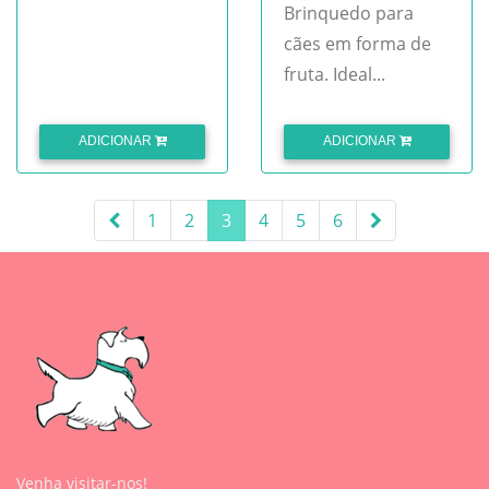
Brinquedo para
cães em forma de
fruta. Ideal...
ADICIONAR
ADICIONAR
(current)
1
2
3
4
5
6
Venha visitar-nos!