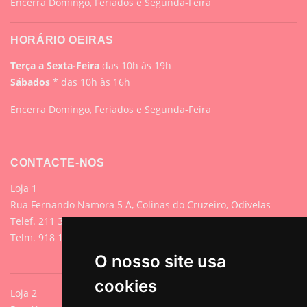
Encerra Domingo, Feriados e Segunda-Feira
HORÁRIO OEIRAS
Terça a Sexta-Feira
das 10h às 19h
Sábados
* das 10h às 16h
Encerra Domingo, Feriados e Segunda-Feira
CONTACTE-NOS
Loja 1
Rua Fernando Namora 5 A, Colinas do Cruzeiro, Odivelas
Telef. 211 395 882 (Chamada para rede fixa nacional)
Telm. 918 107 618 (Chamada para rede móvel nacional)
O nosso site usa
cookies
Loja 2