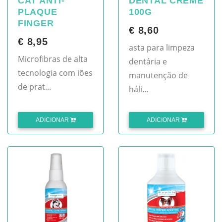
CAT ANTI-
DENTAL CREME
PLAQUE
100G
FINGER
€ 8,60
€ 8,95
asta para limpeza
Microfibras de alta
dentária e
tecnologia com iões
manutenção de
de prat...
háli...
ADICIONAR
ADICIONAR