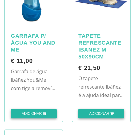
GARRAFA P/
TAPETE
ÁGUA YOU AND
REFRESCANTE
ME
IBANEZ M
50X90CM
€ 11,00
€ 21,50
Garrafa de água
O tapete
Ibáñez You&Me
refrescante Ibáñez
com tigela removí...
é a ajuda ideal par...
ADICIONAR
ADICIONAR