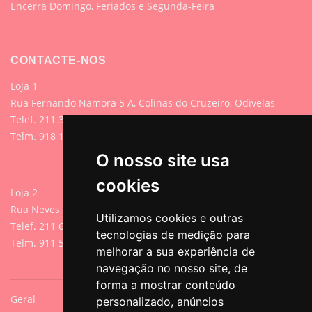
Encerra Domingo, Feriados e Segunda-Feira
CONTACTE-NOS
Loja 1
Rua Fernando Namora 5 A, Colinas do Cruzeiro, Odivelas
Telef. 211 395 882 (Chamada para rede fixa nacional)
Telm. 918 107 618 (Chamada para rede móvel nacional)
O nosso site usa
cookies
Loja 2
Rua Neves de Sousa 13A, Cacilhas, Oeiras
Utilizamos cookies e outras
Telef. 211 640 788 (Chamada para rede fixa nacional)
tecnologias de medição para
Telm. 911 571 542 (Chamada para rede móvel nacional)
melhorar a sua experiência de
navegação no nosso site, de
forma a mostrar conteúdo
Geral
personalizado, anúncios