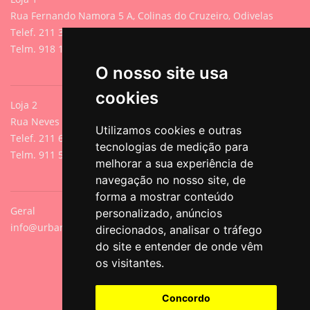
Rua Fernando Namora 5 A, Colinas do Cruzeiro, Odivelas
Telef. 211 395 882 (Chamada para rede fixa nacional)
Telm. 918 107 618 (Chamada para rede móvel nacional)
O nosso site usa
cookies
Loja 2
Rua Neves de Sousa 13A, Cacilhas, Oeiras
Utilizamos cookies e outras
Telef. 211 640 788 (Chamada para rede fixa nacional)
tecnologias de medição para
Telm. 911 571 542 (Chamada para rede móvel nacional)
melhorar a sua experiência de
navegação no nosso site, de
forma a mostrar conteúdo
Geral
personalizado, anúncios
info@urbanpets.pt
direcionados, analisar o tráfego
do site e entender de onde vêm
os visitantes.
Concordo