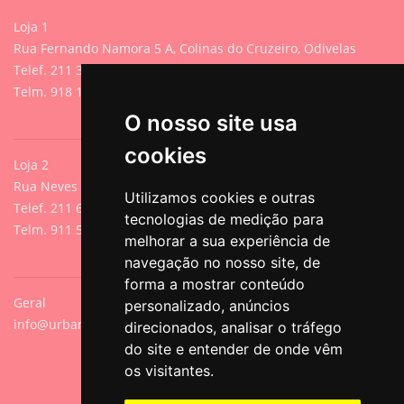
Loja 1
Rua Fernando Namora 5 A, Colinas do Cruzeiro, Odivelas
Telef. 211 395 882 (Chamada para rede fixa nacional)
Telm. 918 107 618 (Chamada para rede móvel nacional)
O nosso site usa
cookies
Loja 2
Rua Neves de Sousa 13A, Cacilhas, Oeiras
Utilizamos cookies e outras
Telef. 211 640 788 (Chamada para rede fixa nacional)
tecnologias de medição para
Telm. 911 571 542 (Chamada para rede móvel nacional)
melhorar a sua experiência de
navegação no nosso site, de
forma a mostrar conteúdo
Geral
personalizado, anúncios
info@urbanpets.pt
direcionados, analisar o tráfego
do site e entender de onde vêm
os visitantes.