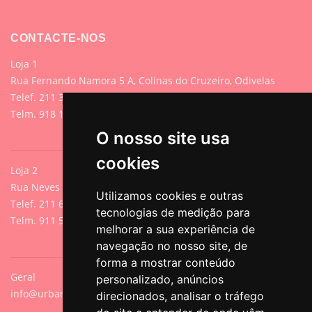
CONTACTE-NOS
Loja 1
Rua Fernando Namora 5 A, Colinas do Cruzeiro, Odivelas
Telef. 211 395 882 (Chamada para rede fixa nacional)
Telm. 918 107 618 (Chamada para rede móvel nacional)
O nosso site usa
cookies
Loja 2
Rua Neves de Sousa 13A, Cacilhas, Oeiras
Utilizamos cookies e outras
Telef. 211 640 788 (Chamada para rede fixa nacional)
tecnologias de medição para
Telm. 911 571 542 (Chamada para rede móvel nacional)
melhorar a sua experiência de
navegação no nosso site, de
forma a mostrar conteúdo
Geral
personalizado, anúncios
info@urbanpets.pt
direcionados, analisar o tráfego