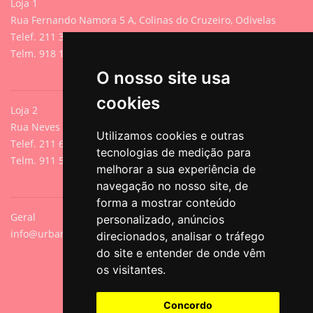
Loja 1
Rua Fernando Namora 5 A, Colinas do Cruzeiro, Odivelas
Telef. 211 395 882 (Chamada para rede fixa nacional)
Telm. 918 107 618 (Chamada para rede móvel nacional)
O nosso site usa
cookies
Loja 2
Rua Neves de Sousa 13A, Cacilhas, Oeiras
Utilizamos cookies e outras
Telef. 211 640 788 (Chamada para rede fixa nacional)
tecnologias de medição para
Telm. 911 571 542 (Chamada para rede móvel nacional)
melhorar a sua experiência de
navegação no nosso site, de
forma a mostrar conteúdo
Geral
personalizado, anúncios
info@urbanpets.pt
direcionados, analisar o tráfego
do site e entender de onde vêm
os visitantes.
Concordo