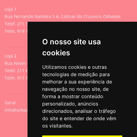
Loja 1
Rua Fernando Namora 5 A, Colinas do Cruzeiro, Odivelas
Telef. 211 395 882 (Chamada para rede fixa nacional)
Telm. 918 107 618 (Chamada para rede móvel nacional)
O nosso site usa
cookies
Loja 2
Rua Neves de Sousa 13A, Cacilhas, Oeiras
Utilizamos cookies e outras
Telef. 211 640 788 (Chamada para rede fixa nacional)
tecnologias de medição para
Telm. 911 571 542 (Chamada para rede móvel nacional)
melhorar a sua experiência de
navegação no nosso site, de
forma a mostrar conteúdo
Geral
personalizado, anúncios
info@urbanpets.pt
direcionados, analisar o tráfego
do site e entender de onde vêm
os visitantes.