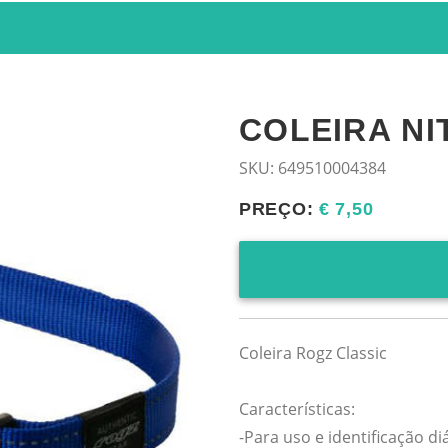
COLEIRA NI
SKU:
649510004384
PREÇO:
€ 7,50
Coleira Rogz Classic
Características:
-Para uso e identificação di