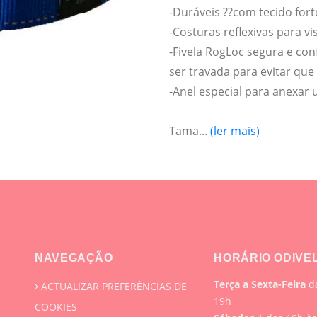
-Duráveis ??com tecido for
-Costuras reflexivas para vi
-Fivela RogLoc segura e con
ser travada para evitar que
-Anel especial para anexar 
Tama...
(ler mais)
NAVEGAÇÃO
HORÁRIO ODIVE
Terça a Sexta-Feira
da
ACTUALIZAR PREFERÊNCIAS DE
19h
COOKIES