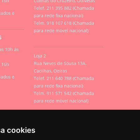
s 16h
Colinas do Cruzeiro, Odivelas
Telef. 211 395 882 (Chamada
iados e
para rede fixa nacional)
Telm. 918 107 618 (Chamada
para rede móvel nacional)
S
s 10h às
Loja 2
Rua Neves de Sousa 13A,
s 16h
Cacilhas, Oeiras
iados e
Telef. 211 640 788 (Chamada
para rede fixa nacional)
Telm. 911 571 542 (Chamada
para rede móvel nacional)
Geral
sa cookies
info@urbanpets.pt