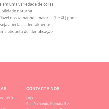
te em uma variedade de cores
sibilidade noturna
fiável nos tamanhos maiores (L e XL) pode
 seja aberta acidentalmente
uma etiqueta de identificação
LAS
CONTACTE-NOS
s 10h às
Loja 1
Rua Fernando Namora 5 A,