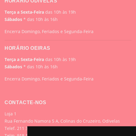
HORÁRIO ODIVELAS
Terça a Sexta-Feira
das 10h às 19h
Sábados
* das 10h às 16h
Encerra Domingo, Feriados e Segunda-Feira
HORÁRIO OEIRAS
Terça a Sexta-Feira
das 10h às 19h
Sábados
* das 10h às 16h
Encerra Domingo, Feriados e Segunda-Feira
CONTACTE-NOS
Loja 1
Rua Fernando Namora 5 A, Colinas do Cruzeiro, Odivelas
Telef. 211 395 882 (Chamada para rede fixa nacional)
Telm. 918 107 618 (Chamada para rede móvel nacional)