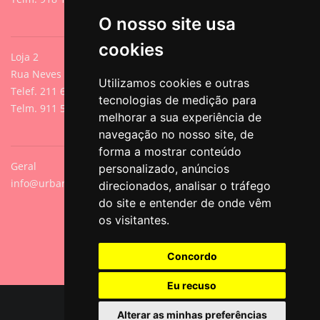
O nosso site usa
cookies
Loja 2
Rua Neves de Sousa 13A, Cacilhas, Oeiras
Utilizamos cookies e outras
Telef. 211 640 788 (Chamada para rede fixa nacional)
tecnologias de medição para
Telm. 911 571 542 (Chamada para rede móvel nacional)
melhorar a sua experiência de
navegação no nosso site, de
forma a mostrar conteúdo
Geral
personalizado, anúncios
info@urbanpets.pt
direcionados, analisar o tráfego
do site e entender de onde vêm
os visitantes.
Concordo
Eu recuso
© Copyright 2026 All Rights Reserved.
Alterar as minhas preferências