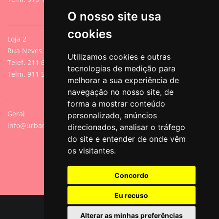
O nosso site usa
cookies
Loja 2
Rua Neves de Sousa 13A, Cacilhas, Oeiras
Utilizamos cookies e outras
Telef. 211 640 788 (Chamada para rede fixa nacional)
tecnologias de medição para
Telm. 911 571 542 (Chamada para rede móvel nacional)
melhorar a sua experiência de
navegação no nosso site, de
forma a mostrar conteúdo
Geral
personalizado, anúncios
info@urbanpets.pt
direcionados, analisar o tráfego
do site e entender de onde vêm
os visitantes.
Concordo
Eu recuso
© Copyright 2026 All Rights Reserved.
Alterar as minhas preferências