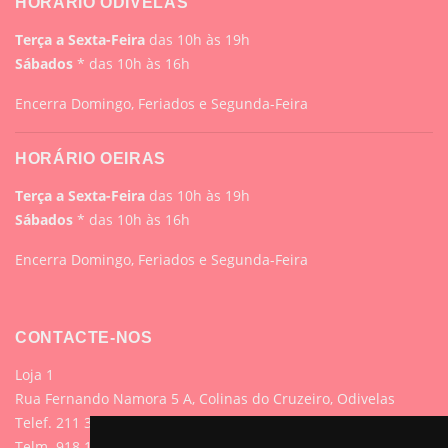
HORÁRIO ODIVELAS
Terça a Sexta-Feira
das 10h às 19h
Sábados
* das 10h às 16h
Encerra Domingo, Feriados e Segunda-Feira
HORÁRIO OEIRAS
Terça a Sexta-Feira
das 10h às 19h
Sábados
* das 10h às 16h
Encerra Domingo, Feriados e Segunda-Feira
CONTACTE-NOS
Loja 1
Rua Fernando Namora 5 A, Colinas do Cruzeiro, Odivelas
Telef. 211 395 882 (Chamada para rede fixa nacional)
Telm. 918 107 618 (Chamada para rede móvel nacional)