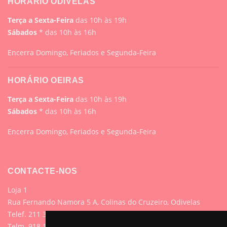
HORÁRIO ODIVELAS
Terça a Sexta-Feira
das 10h às 19h
Sábados
* das 10h às 16h
Encerra Domingo, Feriados e Segunda-Feira
HORÁRIO OEIRAS
Terça a Sexta-Feira
das 10h às 19h
Sábados
* das 10h às 16h
Encerra Domingo, Feriados e Segunda-Feira
CONTACTE-NOS
Loja 1
Rua Fernando Namora 5 A, Colinas do Cruzeiro, Odivelas
Telef. 211 395 882 (Chamada para rede fixa nacional)
Telm. 918 107 618 (Chamada para rede móvel nacional)