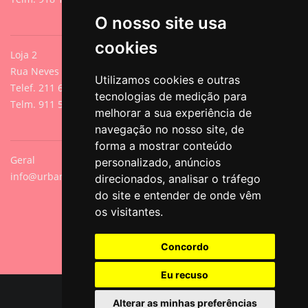
O nosso site usa
cookies
Loja 2
Rua Neves de Sousa 13A, Cacilhas, Oeiras
Utilizamos cookies e outras
Telef. 211 640 788 (Chamada para rede fixa nacional)
tecnologias de medição para
Telm. 911 571 542 (Chamada para rede móvel nacional)
melhorar a sua experiência de
navegação no nosso site, de
forma a mostrar conteúdo
Geral
personalizado, anúncios
info@urbanpets.pt
direcionados, analisar o tráfego
do site e entender de onde vêm
os visitantes.
Concordo
Eu recuso
© Copyright 2026 All Rights Reserved.
Alterar as minhas preferências