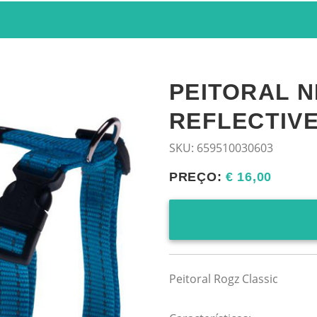
PEITORAL N
REFLECTIV
SKU:
659510030603
PREÇO:
€ 16,00
Peitoral Rogz Classic