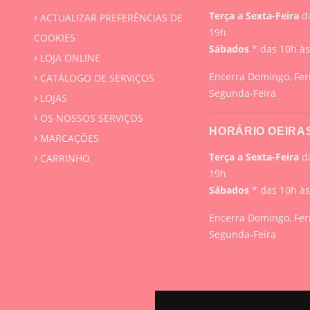
Terça a Sexta-Feira
da
ACTUALIZAR PREFERÊNCIAS DE
19h
COOKIES
Sábados
* das 10h à
LOJA ONLINE
Encerra Domingo, Fer
CATÁLOGO DE SERVIÇOS
Segunda-Feira
LOJAS
OS NOSSOS SERVIÇOS
HORÁRIO OEIRA
MARCAÇÕES
Terça a Sexta-Feira
da
CARRINHO
19h
Sábados
* das 10h à
Encerra Domingo, Fer
Segunda-Feira