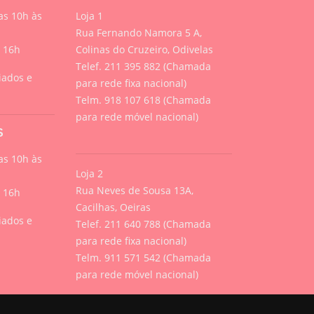
s 10h às
Loja 1
Rua Fernando Namora 5 A,
s 16h
Colinas do Cruzeiro, Odivelas
Telef. 211 395 882 (Chamada
iados e
para rede fixa nacional)
Telm. 918 107 618 (Chamada
para rede móvel nacional)
S
s 10h às
Loja 2
Rua Neves de Sousa 13A,
s 16h
Cacilhas, Oeiras
iados e
Telef. 211 640 788 (Chamada
para rede fixa nacional)
Telm. 911 571 542 (Chamada
para rede móvel nacional)