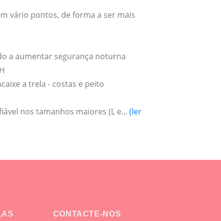
em vário pontos, de forma a ser mais
odo a aumentar segurança noturna
 H
caixe a trela - costas e peito
fiável nos tamanhos maiores (L e...
(ler
LAS
CONTACTE-NOS