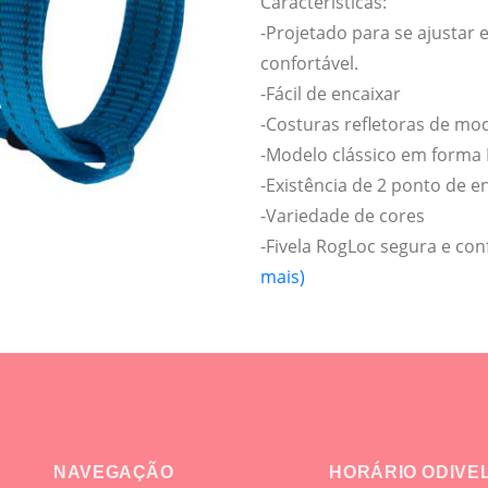
Características:
-Projetado para se ajustar 
confortável.
-Fácil de encaixar
-Costuras refletoras de m
-Modelo clássico em forma
-Existência de 2 ponto de en
-Variedade de cores
-Fivela RogLoc segura e con
mais)
NAVEGAÇÃO
HORÁRIO ODIVE