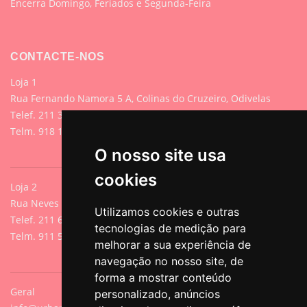
Encerra Domingo, Feriados e Segunda-Feira
CONTACTE-NOS
Loja 1
Rua Fernando Namora 5 A, Colinas do Cruzeiro, Odivelas
Telef. 211 395 882 (Chamada para rede fixa nacional)
Telm. 918 107 618 (Chamada para rede móvel nacional)
O nosso site usa
cookies
Loja 2
Rua Neves de Sousa 13A, Cacilhas, Oeiras
Utilizamos cookies e outras
Telef. 211 640 788 (Chamada para rede fixa nacional)
tecnologias de medição para
Telm. 911 571 542 (Chamada para rede móvel nacional)
melhorar a sua experiência de
navegação no nosso site, de
forma a mostrar conteúdo
Geral
personalizado, anúncios