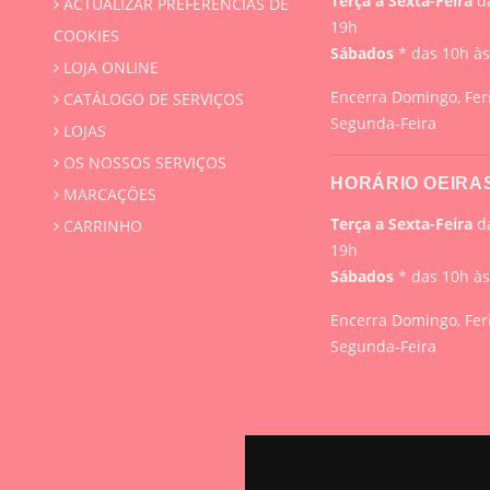
Terça a Sexta-Feira
da
ACTUALIZAR PREFERÊNCIAS DE
19h
COOKIES
Sábados
* das 10h à
LOJA ONLINE
Encerra Domingo, Fer
CATÁLOGO DE SERVIÇOS
Segunda-Feira
LOJAS
OS NOSSOS SERVIÇOS
HORÁRIO OEIRA
MARCAÇÕES
Terça a Sexta-Feira
da
CARRINHO
19h
Sábados
* das 10h à
Encerra Domingo, Fer
Segunda-Feira