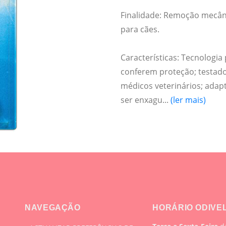
Finalidade: Remoção mecâni
para cães.
Características: Tecnologi
conferem proteção; testad
médicos veterinários; adap
ser enxagu...
(ler mais)
NAVEGAÇÃO
HORÁRIO ODIVE