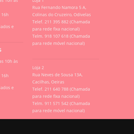
s 10h às
Loja 1
Rua Fernando Namora 5 A,
s 16h
Colinas do Cruzeiro, Odivelas
Telef. 211 395 882 (Chamada
iados e
para rede fixa nacional)
Telm. 918 107 618 (Chamada
para rede móvel nacional)
S
s 10h às
Loja 2
Rua Neves de Sousa 13A,
s 16h
Cacilhas, Oeiras
iados e
Telef. 211 640 788 (Chamada
para rede fixa nacional)
Telm. 911 571 542 (Chamada
para rede móvel nacional)