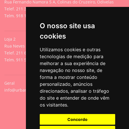
Rua Fernando Namora 5 A, Colinas do Cruzeiro, Odivelas
Telef. 211 395 882 (Chamada para rede fixa nacional)
Telm. 918 107 618 (Chamada para rede móvel nacional)
O nosso site usa
cookies
Loja 2
Rua Neves de Sousa 13A, Cacilhas, Oeiras
Utilizamos cookies e outras
Telef. 211 640 788 (Chamada para rede fixa nacional)
tecnologias de medição para
Telm. 911 571 542 (Chamada para rede móvel nacional)
melhorar a sua experiência de
navegação no nosso site, de
forma a mostrar conteúdo
Geral
personalizado, anúncios
info@urbanpets.pt
direcionados, analisar o tráfego
do site e entender de onde vêm
os visitantes.
Concordo