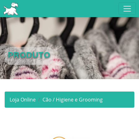
PRODUTO
Loja Online
Cão / Higiene e Grooming