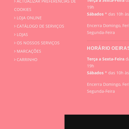
Terça a Sexta-Feira
da
ACTUALIZAR PREFERÊNCIAS DE
19h
COOKIES
Sábados
* das 10h à
LOJA ONLINE
Encerra Domingo, Fer
CATÁLOGO DE SERVIÇOS
Segunda-Feira
LOJAS
OS NOSSOS SERVIÇOS
HORÁRIO OEIRA
MARCAÇÕES
Terça a Sexta-Feira
da
CARRINHO
19h
Sábados
* das 10h à
Encerra Domingo, Fer
Segunda-Feira