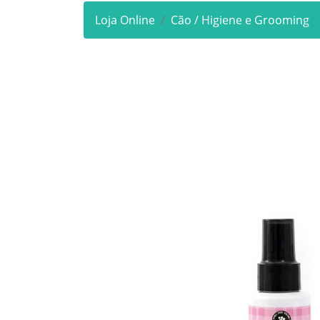
Loja Online
Cão / Higiene e Grooming