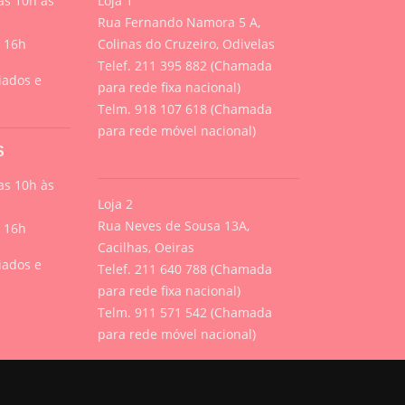
s 10h às
Loja 1
Rua Fernando Namora 5 A,
s 16h
Colinas do Cruzeiro, Odivelas
Telef. 211 395 882 (Chamada
iados e
para rede fixa nacional)
Telm. 918 107 618 (Chamada
para rede móvel nacional)
S
s 10h às
Loja 2
Rua Neves de Sousa 13A,
s 16h
Cacilhas, Oeiras
iados e
Telef. 211 640 788 (Chamada
para rede fixa nacional)
Telm. 911 571 542 (Chamada
para rede móvel nacional)