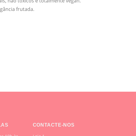
ais, não tóxicos e totalmente vegan.
gância frutada.
LAS
CONTACTE-NOS