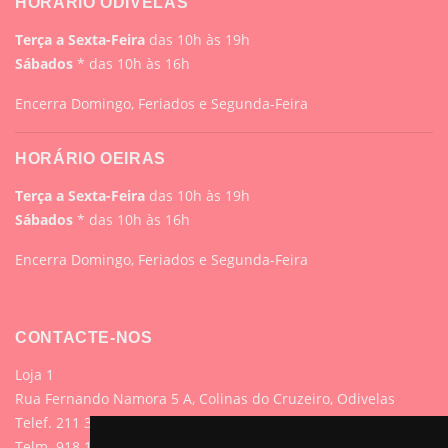
HORÁRIO ODIVELAS
Terça a Sexta-Feira
das 10h às 19h
Sábados
* das 10h às 16h
Encerra Domingo, Feriados e Segunda-Feira
HORÁRIO OEIRAS
Terça a Sexta-Feira
das 10h às 19h
Sábados
* das 10h às 16h
Encerra Domingo, Feriados e Segunda-Feira
CONTACTE-NOS
Loja 1
Rua Fernando Namora 5 A, Colinas do Cruzeiro, Odivelas
Telef. 211 395 882 (Chamada para rede fixa nacional)
Telm. 918 107 618 (Chamada para rede móvel nacional)