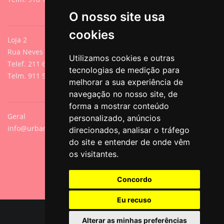
O nosso site usa
cookies
Loja 2
Rua Neves de Sousa 13A, Cacilhas, Oeiras
Utilizamos cookies e outras
Telef. 211 640 788 (Chamada para rede fixa nacional)
tecnologias de medição para
Telm. 911 571 542 (Chamada para rede móvel nacional)
melhorar a sua experiência de
navegação no nosso site, de
forma a mostrar conteúdo
Geral
personalizado, anúncios
info@urbanpets.pt
direcionados, analisar o tráfego
do site e entender de onde vêm
os visitantes.
Concordo
Eu recuso
© Copyright 2026 All Rights Reserved.
Alterar as minhas preferências