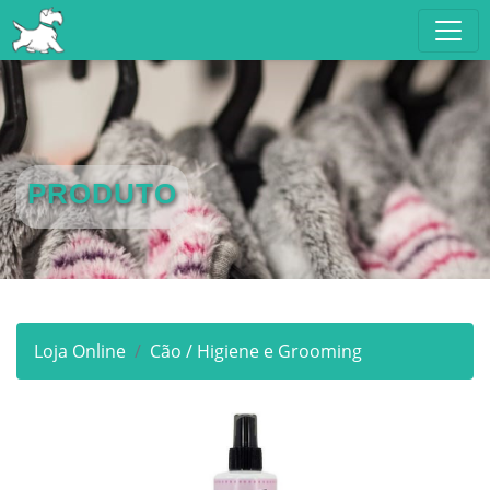
PRODUTO
Loja Online
Cão / Higiene e Grooming