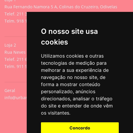
Rua Fernando Namora 5 A, Colinas do Cruzeiro, Odivelas
Telef. 211 395 882 (Chamada para rede fixa nacional)
Telm. 918 107 618 (Chamada para rede móvel nacional)
O nosso site usa
cookies
Loja 2
Rua Neves de Sousa 13A, Cacilhas, Oeiras
Utilizamos cookies e outras
Telef. 211 640 788 (Chamada para rede fixa nacional)
tecnologias de medição para
Telm. 911 571 542 (Chamada para rede móvel nacional)
melhorar a sua experiência de
navegação no nosso site, de
forma a mostrar conteúdo
Geral
personalizado, anúncios
info@urbanpets.pt
direcionados, analisar o tráfego
do site e entender de onde vêm
os visitantes.
Concordo