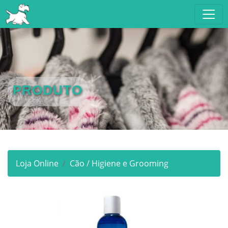
PRODUTO
Loja Online
Cão / Higiene e Grooming