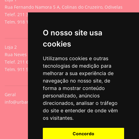
Rua Fernando Namora 5 A, Colinas do Cruzeiro, Odivelas
Telef. 211 395 882 (Chamada para rede fixa nacional)
Telm. 918 107 618 (Chamada para rede móvel nacional)
O nosso site usa
cookies
Loja 2
Rua Neves de Sousa 13A, Cacilhas, Oeiras
Utilizamos cookies e outras
Telef. 211 640 788 (Chamada para rede fixa nacional)
tecnologias de medição para
Telm. 911 571 542 (Chamada para rede móvel nacional)
melhorar a sua experiência de
navegação no nosso site, de
forma a mostrar conteúdo
Geral
personalizado, anúncios
info@urbanpets.pt
direcionados, analisar o tráfego
do site e entender de onde vêm
os visitantes.
Concordo