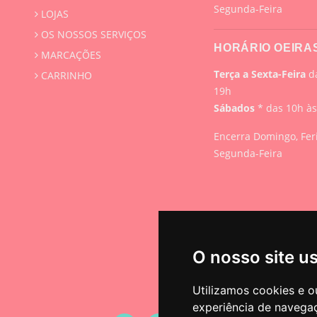
Segunda-Feira
LOJAS
OS NOSSOS SERVIÇOS
HORÁRIO OEIRA
MARCAÇÕES
Terça a Sexta-Feira
da
CARRINHO
19h
Sábados
* das 10h à
Encerra Domingo, Fer
Segunda-Feira
O nosso site u
Utilizamos cookies e o
experiência de navega