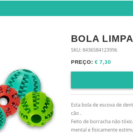
BOLA LIMPA
SKU:
8436584123996
PREÇO:
€ 7,30
Esta bola de escova de den
cão .
Feito de borracha não tóxic
mental e fisicamente estim