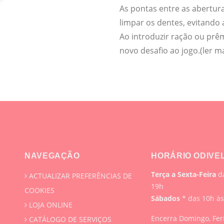
As pontas entre as abertur
limpar os dentes, evitando 
Ao introduzir ração ou prê
novo desafio ao jogo.
(ler m
NAVEGAÇÃO
HORÁRIO ODIVE
Terça a Sexta-Feira
da
ACTUALIZAR PREFERÊNCIAS DE
19h
COOKIES
Sábados
* das 10h à
LOJA ONLINE
Encerra Domingo, Fer
CATÁLOGO DE SERVIÇOS