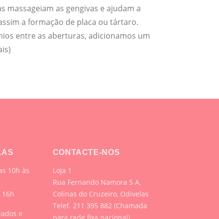
as massageiam as gengivas e ajudam a
assim a formação de placa ou tártaro.
mios entre as aberturas, adicionamos um
ais)
LAS
CONTACTE-NOS
s 10h às
Loja 1
Rua Fernando Namora 5 A,
s 16h
Colinas do Cruzeiro, Odivelas
Telef. 211 395 882 (Chamada
iados e
para rede fixa nacional)