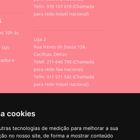
Telm. 918 107 618 (Chamada
para rede móvel nacional)
S
s 10h às
Loja 2
Rua Neves de Sousa 13A,
s 16h
Cacilhas, Oeiras
iados e
Telef. 211 640 788 (Chamada
para rede fixa nacional)
Telm. 911 571 542 (Chamada
para rede móvel nacional)
Geral
sa cookies
info@urbanpets.pt
utras tecnologias de medição para melhorar a sua
ção no nosso site, de forma a mostrar conteúdo