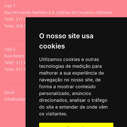
Loja 1
Rua Fernando Namora 5 A, Colinas do Cruzeiro, Odivelas
Telef. 211 395 882 (Chamada para rede fixa nacional)
Telm. 918 107 618 (Chamada para rede móvel nacional)
O nosso site usa
cookies
Loja 2
Rua Neves de Sousa 13A, Cacilhas, Oeiras
Utilizamos cookies e outras
Telef. 211 640 788 (Chamada para rede fixa nacional)
tecnologias de medição para
Telm. 911 571 542 (Chamada para rede móvel nacional)
melhorar a sua experiência de
navegação no nosso site, de
forma a mostrar conteúdo
Geral
personalizado, anúncios
info@urbanpets.pt
direcionados, analisar o tráfego
do site e entender de onde vêm
os visitantes.