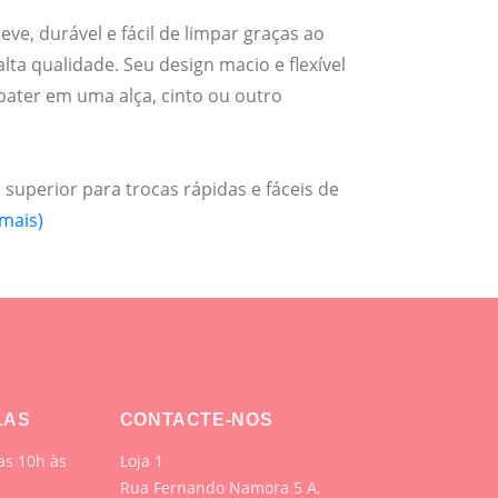
eve, durável e fácil de limpar graças ao
alta qualidade. Seu design macio e flexível
bater em uma alça, cinto ou outro
superior para trocas rápidas e fáceis de
 mais)
LAS
CONTACTE-NOS
s 10h às
Loja 1
Rua Fernando Namora 5 A,