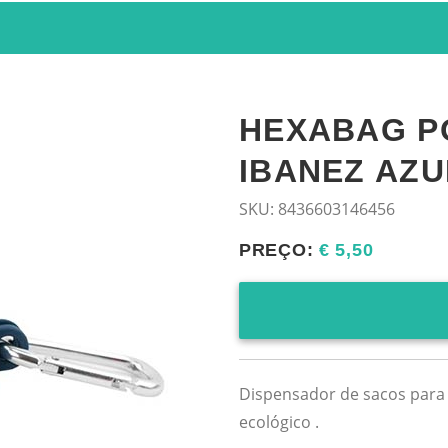
HEXABAG P
IBANEZ AZU
SKU:
8436603146456
PREÇO:
€ 5,50
Dispensador de sacos para d
ecológico .