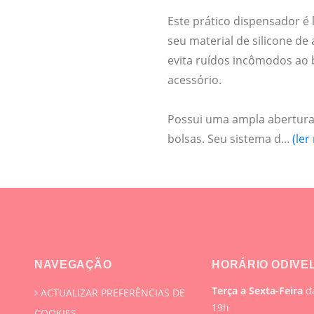
Este prático dispensador é l
seu material de silicone de 
evita ruídos incômodos ao 
acessório.
Possui uma ampla abertura 
bolsas. Seu sistema d...
(ler
NAVEGAÇÃO
HORÁRIO ODIVE
Terça a Sexta-Feira
da
ACTUALIZAR PREFERÊNCIAS DE
19h
COOKIES