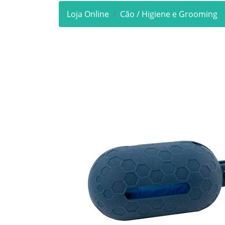
Loja Online
Cão / Higiene e Grooming