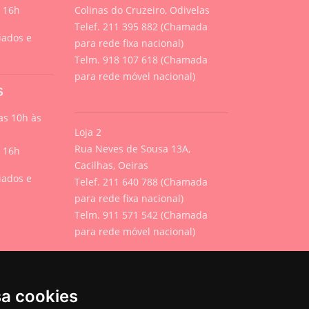
s 16h
Colinas do Cruzeiro, Odivelas
Telef. 211 395 882 (Chamada
iados e
para rede fixa nacional)
Telm. 918 107 618 (Chamada
para rede móvel nacional)
S
s 10h às
Loja 2
Rua Neves de Sousa 13A,
s 16h
Cacilhas, Oeiras
iados e
Telef. 211 640 788 (Chamada
para rede fixa nacional)
Telm. 911 571 542 (Chamada
para rede móvel nacional)
Geral
sa cookies
info@urbanpets.pt