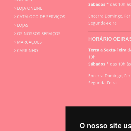
Sábados
* das 10h à
LOJA ONLINE
Encerra Domingo, Fer
CATÁLOGO DE SERVIÇOS
Segunda-Feira
LOJAS
OS NOSSOS SERVIÇOS
HORÁRIO OEIRA
MARCAÇÕES
Terça a Sexta-Feira
da
CARRINHO
19h
Sábados
* das 10h à
Encerra Domingo, Fer
Segunda-Feira
O nosso site u