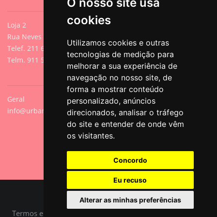
O nosso site usa
cookies
Loja 2
Rua Neves de Sousa 13A, Cacilhas, Oeiras
Utilizamos cookies e outras
Telef. 211 640 788 (Chamada para rede fixa nacional)
tecnologias de medição para
Telm. 911 571 542 (Chamada para rede móvel nacional)
melhorar a sua experiência de
navegação no nosso site, de
forma a mostrar conteúdo
Geral
personalizado, anúncios
info@urbanpets.pt
direcionados, analisar o tráfego
do site e entender de onde vêm
os visitantes.
Concordo
Eu recuso
© Copyright 2026 All Rights Reserved.
Alterar as minhas preferências
Termos e Condições
|
Política de Tratamento de Dados