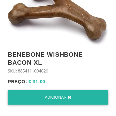
BENEBONE WISHBONE
BACON XL
SKU:
8854111004620
PREÇO:
€ 31,00
ADICIONAR