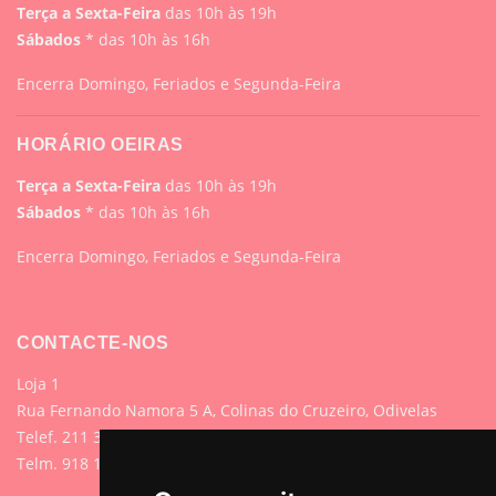
Terça a Sexta-Feira
das 10h às 19h
Sábados
* das 10h às 16h
Encerra Domingo, Feriados e Segunda-Feira
HORÁRIO OEIRAS
Terça a Sexta-Feira
das 10h às 19h
Sábados
* das 10h às 16h
Encerra Domingo, Feriados e Segunda-Feira
CONTACTE-NOS
Loja 1
Rua Fernando Namora 5 A, Colinas do Cruzeiro, Odivelas
Telef. 211 395 882 (Chamada para rede fixa nacional)
Telm. 918 107 618 (Chamada para rede móvel nacional)